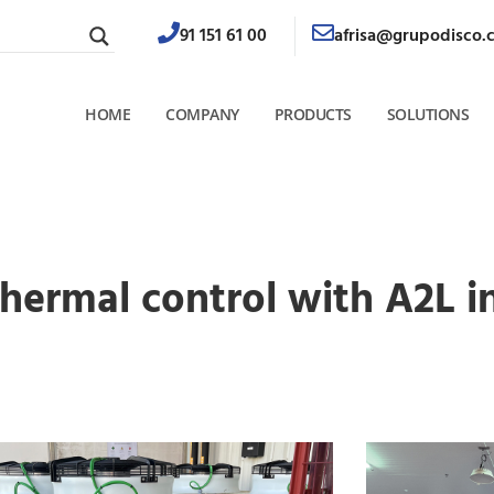
91 151 61 00
afrisa@grupodisco.
HOME
COMPANY
PRODUCTS
SOLUTIONS
ermal control with A2L in