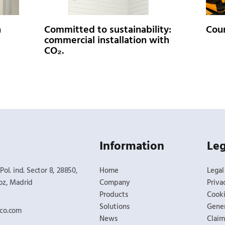
h
Committed to sustainability:
Coun
commercial installation with
CO₂.
Information
Leg
Pol. ind. Sector 8, 28850,
Home
Legal
oz, Madrid​
Company
Priva
Products
Cooki
Solutions
Gener
sco.com
News
Claim