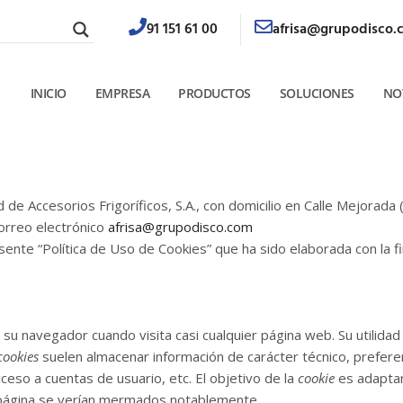
91 151 61 00
afrisa@grupodisco.
INICIO
EMPRESA
PRODUCTOS
SOLUCIONES
NO
 Accesorios Frigoríficos, S.A., con domicilio en Calle Mejorada (
correo electrónico
afrisa@grupodisco.com
esente “Política de Uso de Cookies” que ha sido elaborada con la f
u navegador cuando visita casi cualquier página web. Su utilida
cookies
suelen almacenar información de carácter técnico, prefere
ceso a cuentas de usuario, etc. El objetivo de la
cookie
es adaptar 
r página se verían mermados notablemente.