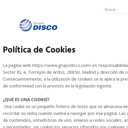
Ir
al
contenido
Política de Cookies
La página web https://www.grupodisco.com/ es responsabilidad de
Sector 8), 4, Torrejón de Ardoz, 28850, Madrid y dirección de 
Consecuentemente, a la utilización de cookies se le aplica la pr
de conformidad con lo previsto en la legislación vigente.
¿QUÉ ES UNA COOKIE?
Una
cookie
es un pequeño fichero de texto que se almacena en s
recordar su visita cuando vuelva a navegar por esa página. Las
de contenidos, estadísticas de uso, enlaces a redes sociales, ac
y necesidades, sin
cookies
los servicios ofrecidos por cualquie