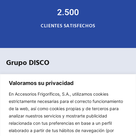
2.500
CLIENTES SATISFECHOS
Grupo DISCO
Empresa especializada en la distribución profesional de
Valoramos su privacidad
equipos, componentes, herramientas y accesorios para
refrigeración comercial, industrial y climatización.
En Accesorios Frigoríficos, S.A., utilizamos cookies
estrictamente necesarias para el correcto funcionamiento
de la web, así como cookies propias y de terceros para
Contacto
analizar nuestros servicios y mostrarte publicidad
relacionada con tus preferencias en base a un perfil
C/ Mejorada 4 / Pol. ind. Sector 8, 28850, Torrejón de Ardoz,
elaborado a partir de tus hábitos de navegación (por