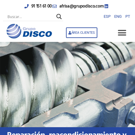
Ir
91 151 61 00
afrisa@grupodisco.com
al
contenido
ESP
ENG
PT
ÁREA CLIENTES