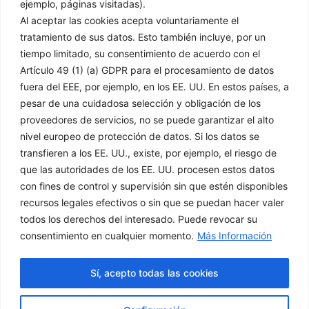
Madrid​
ejemplo, páginas visitadas).
91 151 61 00
Al aceptar las cookies acepta voluntariamente el
tratamiento de sus datos. Esto también incluye, por un
afrisa@grupodisco.com
tiempo limitado, su consentimiento de acuerdo con el
Artículo 49 (1) (a) GDPR para el procesamiento de datos
Información
Legal
fuera del EEE, por ejemplo, en los EE. UU. En estos países, a
pesar de una cuidadosa selección y obligación de los
proveedores de servicios, no se puede garantizar el alto
Inicio
Aviso Legal
nivel europeo de protección de datos. Si los datos se
Empresa
Política de Privacidad
transfieren a los EE. UU., existe, por ejemplo, el riesgo de
Productos
Política de Cookies
que las autoridades de los EE. UU. procesen estos datos
Soluciones
Condiciones Generales
con fines de control y supervisión sin que estén disponibles
de Venta
Noticias
recursos legales efectivos o sin que se puedan hacer valer
Canal Denuncias
Delegaciones
todos los derechos del interesado. Puede revocar su
Contacto
consentimiento en cualquier momento.
Más Información
Servicio Técnico
Sí, acepto todas las cookies
L