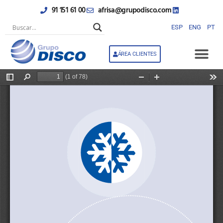
Skip
91 151 61 00
afrisa@grupodisco.com
to
content
ESP
ENG
PT
ÁREA CLIENTES