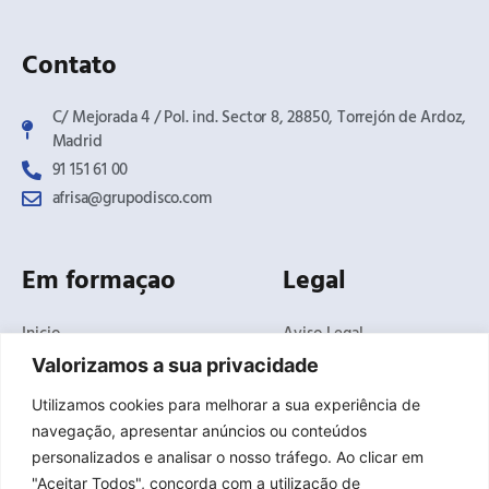
Contato
C/ Mejorada 4 / Pol. ind. Sector 8, 28850, Torrejón de Ardoz,
Madrid​
91 151 61 00
afrisa@grupodisco.com
Em formaçao
Legal
Inicio
Aviso Legal
O Negócio
Politica de Privacidade
Valorizamos a sua privacidade
Produtos
Politica de Cookies
Utilizamos cookies para melhorar a sua experiência de
Soluções
Termos e condições
navegação, apresentar anúncios ou conteúdos
gerais de venda
Noticias
personalizados e analisar o nosso tráfego. Ao clicar em
Canal de Denúncias
Delegações
"Aceitar Todos", concorda com a utilização de