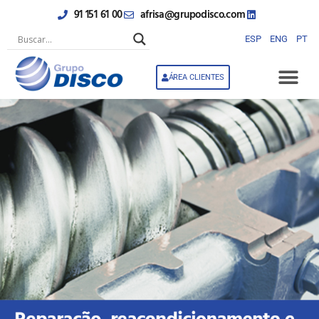
Skip
91 151 61 00
afrisa@grupodisco.com
to
content
ESP
ENG
PT
ÁREA CLIENTES