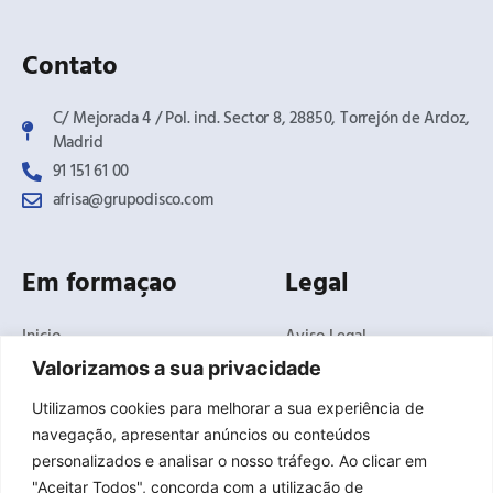
Contato
C/ Mejorada 4 / Pol. ind. Sector 8, 28850, Torrejón de Ardoz,
Madrid​
91 151 61 00
afrisa@grupodisco.com
Em formaçao
Legal
Inicio
Aviso Legal
O Negócio
Politica de Privacidade
Valorizamos a sua privacidade
Produtos
Politica de Cookies
Utilizamos cookies para melhorar a sua experiência de
Soluções
Termos e condições
navegação, apresentar anúncios ou conteúdos
gerais de venda
Noticias
personalizados e analisar o nosso tráfego. Ao clicar em
Canal de Denúncias
Delegações
"Aceitar Todos", concorda com a utilização de