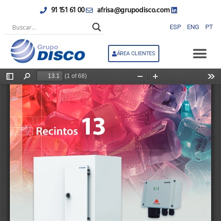
Skip
91 151 61 00
afrisa@grupodisco.com
to
content
ESP
ENG
PT
ÁREA CLIENTES