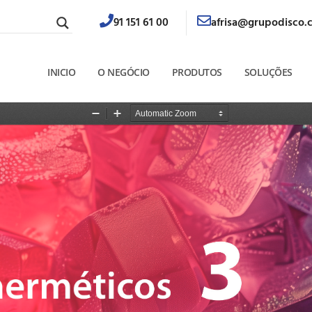
91 151 61 00
afrisa@grupodisco.
INICIO
O NEGÓCIO
PRODUTOS
SOLUÇÕES