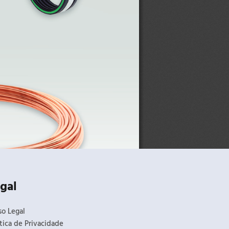
gal
so Legal
itica de Privacidade