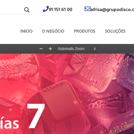
91 151 61 00
afrisa@grupodisco.
INICIO
O NEGÓCIO
PRODUTOS
SOLUÇÕES