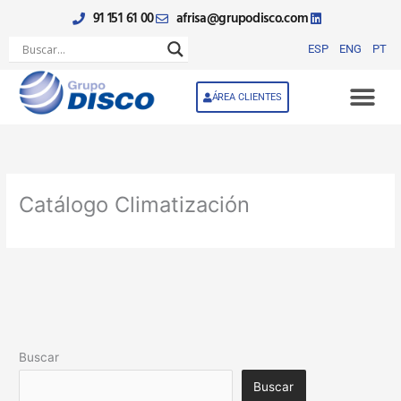
Ir
91 151 61 00
afrisa@grupodisco.com
al
contenido
ESP
ENG
PT
ÁREA CLIENTES
Catálogo Climatización
Buscar
Buscar