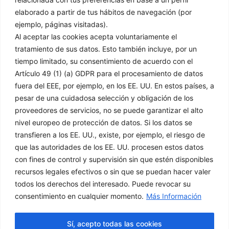
C/ Mejorada 4 / Pol. ind. Sector 8, 28850, Torrejón de Ardoz,
elaborado a partir de tus hábitos de navegación (por
Madrid​
ejemplo, páginas visitadas).
91 151 61 00
Al aceptar las cookies acepta voluntariamente el
tratamiento de sus datos. Esto también incluye, por un
afrisa@grupodisco.com
tiempo limitado, su consentimiento de acuerdo con el
Artículo 49 (1) (a) GDPR para el procesamiento de datos
Información
Legal
fuera del EEE, por ejemplo, en los EE. UU. En estos países, a
pesar de una cuidadosa selección y obligación de los
proveedores de servicios, no se puede garantizar el alto
Inicio
Aviso Legal
nivel europeo de protección de datos. Si los datos se
Empresa
Política de Privacidad
transfieren a los EE. UU., existe, por ejemplo, el riesgo de
Productos
Política de Cookies
que las autoridades de los EE. UU. procesen estos datos
Soluciones
Condiciones Generales
con fines de control y supervisión sin que estén disponibles
de Venta
Noticias
recursos legales efectivos o sin que se puedan hacer valer
Canal Denuncias
Delegaciones
todos los derechos del interesado. Puede revocar su
Contacto
consentimiento en cualquier momento.
Más Información
Servicio Técnico
Sí, acepto todas las cookies