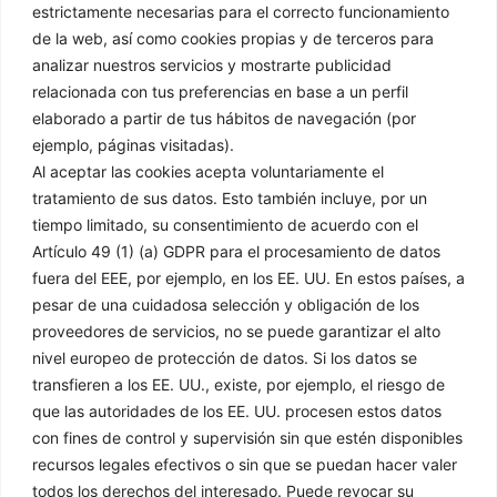
estrictamente necesarias para el correcto funcionamiento
de la web, así como cookies propias y de terceros para
Contacto
analizar nuestros servicios y mostrarte publicidad
relacionada con tus preferencias en base a un perfil
C/ Mejorada 4 / Pol. ind. Sector 8, 28850, Torrejón de Ardoz,
elaborado a partir de tus hábitos de navegación (por
Madrid​
ejemplo, páginas visitadas).
91 151 61 00
Al aceptar las cookies acepta voluntariamente el
tratamiento de sus datos. Esto también incluye, por un
afrisa@grupodisco.com
tiempo limitado, su consentimiento de acuerdo con el
Artículo 49 (1) (a) GDPR para el procesamiento de datos
Información
Legal
fuera del EEE, por ejemplo, en los EE. UU. En estos países, a
pesar de una cuidadosa selección y obligación de los
proveedores de servicios, no se puede garantizar el alto
Inicio
Aviso Legal
nivel europeo de protección de datos. Si los datos se
Empresa
Política de Privacidad
transfieren a los EE. UU., existe, por ejemplo, el riesgo de
Productos
Política de Cookies
que las autoridades de los EE. UU. procesen estos datos
Soluciones
Condiciones Generales
con fines de control y supervisión sin que estén disponibles
de Venta
Noticias
recursos legales efectivos o sin que se puedan hacer valer
Canal Denuncias
Delegaciones
todos los derechos del interesado. Puede revocar su