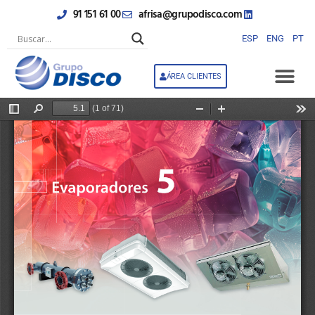
Ir
91 151 61 00
afrisa@grupodisco.com
al
contenido
ESP
ENG
PT
ÁREA CLIENTES