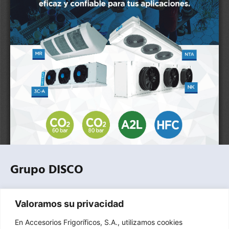
Grupo DISCO
Empresa especializada en la distribución profesional de
Valoramos su privacidad
equipos, componentes, herramientas y accesorios para
refrigeración comercial, industrial y climatización.
En Accesorios Frigoríficos, S.A., utilizamos cookies