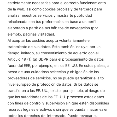
estrictamente necesarias para el correcto funcionamiento
de la web, así como cookies propias y de terceros para
Contacto
analizar nuestros servicios y mostrarte publicidad
relacionada con tus preferencias en base a un perfil
C/ Mejorada 4 / Pol. ind. Sector 8, 28850, Torrejón de Ardoz,
elaborado a partir de tus hábitos de navegación (por
Madrid​
ejemplo, páginas visitadas).
91 151 61 00
Al aceptar las cookies acepta voluntariamente el
tratamiento de sus datos. Esto también incluye, por un
afrisa@grupodisco.com
tiempo limitado, su consentimiento de acuerdo con el
Artículo 49 (1) (a) GDPR para el procesamiento de datos
Información
Legal
fuera del EEE, por ejemplo, en los EE. UU. En estos países, a
pesar de una cuidadosa selección y obligación de los
proveedores de servicios, no se puede garantizar el alto
Inicio
Aviso Legal
nivel europeo de protección de datos. Si los datos se
Empresa
Política de Privacidad
transfieren a los EE. UU., existe, por ejemplo, el riesgo de
Productos
Política de Cookies
que las autoridades de los EE. UU. procesen estos datos
Soluciones
Condiciones Generales
con fines de control y supervisión sin que estén disponibles
de Venta
Noticias
recursos legales efectivos o sin que se puedan hacer valer
Canal Denuncias
Delegaciones
todos los derechos del interesado. Puede revocar su