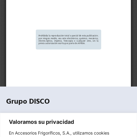
Grupo DISCO
Empresa especializada en la distribución profesional de
Valoramos su privacidad
equipos, componentes, herramientas y accesorios para
refrigeración comercial, industrial y climatización.
En Accesorios Frigoríficos, S.A., utilizamos cookies