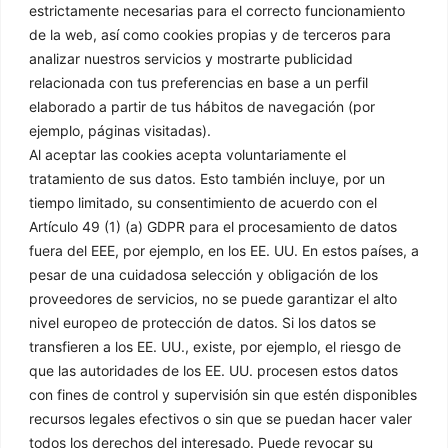
estrictamente necesarias para el correcto funcionamiento
de la web, así como cookies propias y de terceros para
Contacto
analizar nuestros servicios y mostrarte publicidad
relacionada con tus preferencias en base a un perfil
C/ Mejorada 4 / Pol. ind. Sector 8, 28850, Torrejón de Ardoz,
elaborado a partir de tus hábitos de navegación (por
Madrid​
ejemplo, páginas visitadas).
91 151 61 00
Al aceptar las cookies acepta voluntariamente el
tratamiento de sus datos. Esto también incluye, por un
afrisa@grupodisco.com
tiempo limitado, su consentimiento de acuerdo con el
Artículo 49 (1) (a) GDPR para el procesamiento de datos
Información
Legal
fuera del EEE, por ejemplo, en los EE. UU. En estos países, a
pesar de una cuidadosa selección y obligación de los
proveedores de servicios, no se puede garantizar el alto
Inicio
Aviso Legal
nivel europeo de protección de datos. Si los datos se
Empresa
Política de Privacidad
transfieren a los EE. UU., existe, por ejemplo, el riesgo de
Productos
Política de Cookies
que las autoridades de los EE. UU. procesen estos datos
Soluciones
Condiciones Generales
con fines de control y supervisión sin que estén disponibles
de Venta
Noticias
recursos legales efectivos o sin que se puedan hacer valer
Canal Denuncias
Delegaciones
todos los derechos del interesado. Puede revocar su