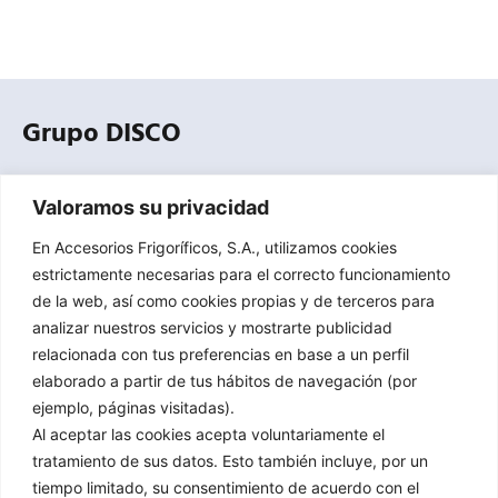
Grupo DISCO
Empresa especializada en la distribución profesional de
Valoramos su privacidad
equipos, componentes, herramientas y accesorios para
refrigeración comercial, industrial y climatización.
En Accesorios Frigoríficos, S.A., utilizamos cookies
estrictamente necesarias para el correcto funcionamiento
de la web, así como cookies propias y de terceros para
Contacto
analizar nuestros servicios y mostrarte publicidad
relacionada con tus preferencias en base a un perfil
C/ Mejorada 4 / Pol. ind. Sector 8, 28850, Torrejón de Ardoz,
elaborado a partir de tus hábitos de navegación (por
Madrid​
ejemplo, páginas visitadas).
91 151 61 00
Al aceptar las cookies acepta voluntariamente el
tratamiento de sus datos. Esto también incluye, por un
afrisa@grupodisco.com
tiempo limitado, su consentimiento de acuerdo con el