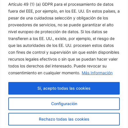
Artículo 49 (1) (a) GDPR para el procesamiento de datos
Información
Legal
fuera del EEE, por ejemplo, en los EE. UU. En estos países, a
pesar de una cuidadosa selección y obligación de los
proveedores de servicios, no se puede garantizar el alto
Inicio
Aviso Legal
nivel europeo de protección de datos. Si los datos se
Empresa
Política de Privacidad
transfieren a los EE. UU., existe, por ejemplo, el riesgo de
Productos
Política de Cookies
que las autoridades de los EE. UU. procesen estos datos
Soluciones
Condiciones Generales
con fines de control y supervisión sin que estén disponibles
de Venta
Noticias
recursos legales efectivos o sin que se puedan hacer valer
Canal Denuncias
Delegaciones
todos los derechos del interesado. Puede revocar su
Contacto
consentimiento en cualquier momento.
Más Información
Servicio Técnico
Sí, acepto todas las cookies
L
Configuración
i
Rechazo todas las cookies
n
Powered by The Digital Zone