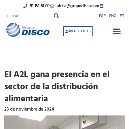
Ir
91 151 61 00
afrisa@grupodisco.com
al
contenido
ESP
ENG
PT
ÁREA CLIENTES
El A2L gana presencia en el
sector de la distribución
alimentaria
23 de noviembre de 2024