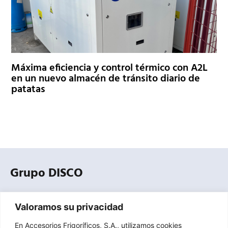
Máxima eficiencia y control térmico con A2L
en un nuevo almacén de tránsito diario de
patatas
Grupo DISCO
Empresa especializada en la distribución profesional de
Valoramos su privacidad
equipos, componentes, herramientas y accesorios para
refrigeración comercial, industrial y climatización.
En Accesorios Frigoríficos, S.A., utilizamos cookies