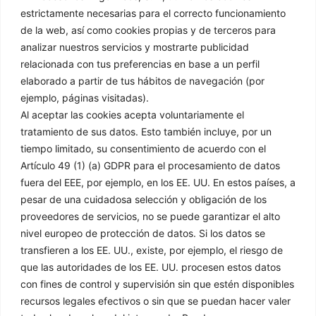
estrictamente necesarias para el correcto funcionamiento
de la web, así como cookies propias y de terceros para
Contacto
analizar nuestros servicios y mostrarte publicidad
relacionada con tus preferencias en base a un perfil
C/ Mejorada 4 / Pol. ind. Sector 8, 28850, Torrejón de Ardoz,
elaborado a partir de tus hábitos de navegación (por
Madrid​
ejemplo, páginas visitadas).
91 151 61 00
Al aceptar las cookies acepta voluntariamente el
tratamiento de sus datos. Esto también incluye, por un
afrisa@grupodisco.com
tiempo limitado, su consentimiento de acuerdo con el
Artículo 49 (1) (a) GDPR para el procesamiento de datos
Información
Legal
fuera del EEE, por ejemplo, en los EE. UU. En estos países, a
pesar de una cuidadosa selección y obligación de los
proveedores de servicios, no se puede garantizar el alto
Inicio
Aviso Legal
nivel europeo de protección de datos. Si los datos se
Empresa
Política de Privacidad
transfieren a los EE. UU., existe, por ejemplo, el riesgo de
Productos
Política de Cookies
que las autoridades de los EE. UU. procesen estos datos
Soluciones
Condiciones Generales
con fines de control y supervisión sin que estén disponibles
de Venta
Noticias
recursos legales efectivos o sin que se puedan hacer valer
Canal Denuncias
Delegaciones