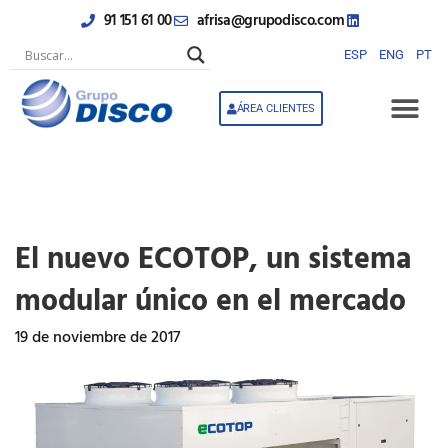
Ir
91 151 61 00
afrisa@grupodisco.com
al
contenido
ESP
ENG
PT
ÁREA CLIENTES
El nuevo ECOTOP, un sistema
modular único en el mercado
19 de noviembre de 2017