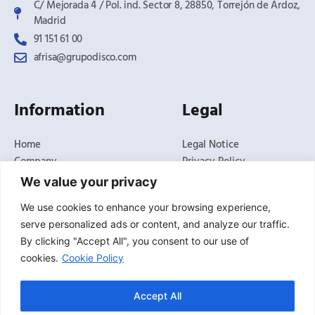
C/ Mejorada 4 / Pol. ind. Sector 8, 28850, Torrejón de Ardoz,
Madrid​
91 151 61 00
afrisa@grupodisco.com
Information
Legal
Home
Legal Notice
Company
Privacy Policy
Products
Cookies Policy
We value your privacy
Solutions
General Terms and
We use cookies to enhance your browsing experience,
Conditions of Sale
News
serve personalized ads or content, and analyze our traffic.
Claims Channel
Delegations
By clicking "Accept All", you consent to our use of
Contact
cookies.
Cookie Policy
Technical Service
Accept All