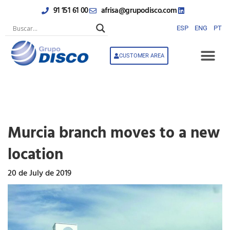
Skip
91 151 61 00
afrisa@grupodisco.com
to
content
ESP
ENG
PT
CUSTOMER AREA
Murcia branch moves to a new
location
20 de July de 2019