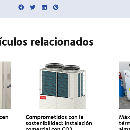
ículos
relacionados
ecen
Comprometidos con la
Máxi
sostenibilidad: instalación
térm
comercial con CO2
alma