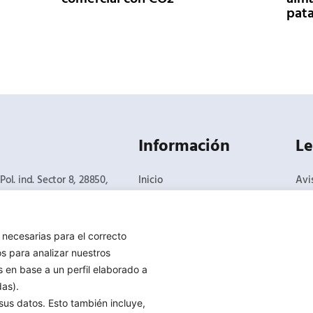
pata
Información
Le
Pol. ind. Sector 8, 28850,
Inicio
Avi
oz, Madrid​
Empresa
Pol
Productos
Pol
Soluciones
Con
sco.com
e necesarias para el correcto
Noticias
Can
s para analizar nuestros
Delegaciones
s en base a un perfil elaborado a
Contacto
das).
Servicio Técnico
sus datos. Esto también incluye,