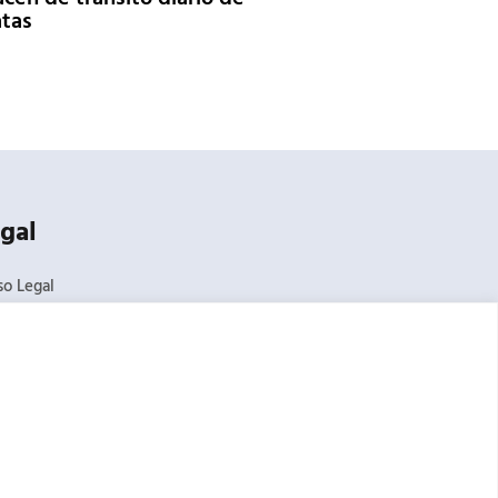
tas
gal
so Legal
ítica de Privacidad
ítica de Cookies
diciones Generales de Venta
al Denuncias