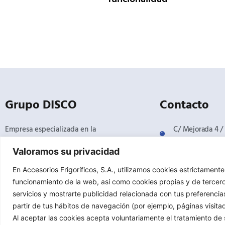
Grupo DISCO
Contacto
Empresa especializada en la
C/ Mejorada 4 / 
Torrejón de Ard
distribución profesional de
Valoramos su privacidad
equipos, componentes,
91 151 61 00
herramientas y accesorios para
afrisa@grupodi
En Accesorios Frigoríficos, S.A., utilizamos cookies estrictament
refrigeración comercial,
funcionamiento de la web, así como cookies propias y de tercero
industrial y climatización.
servicios y mostrarte publicidad relacionada con tus preferencia
partir de tus hábitos de navegación (por ejemplo, páginas visita
Al aceptar las cookies acepta voluntariamente el tratamiento de 