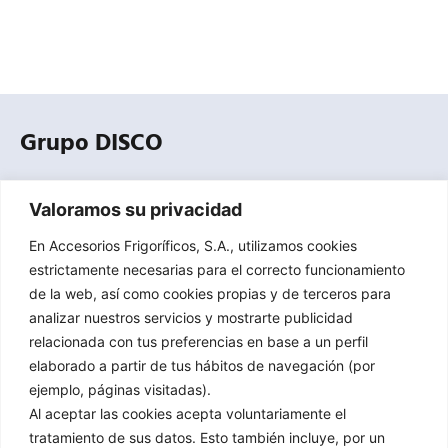
Grupo DISCO
Empresa especializada en la distribución profesional de
Valoramos su privacidad
equipos, componentes, herramientas y accesorios para
refrigeración comercial, industrial y climatización.
En Accesorios Frigoríficos, S.A., utilizamos cookies
estrictamente necesarias para el correcto funcionamiento
de la web, así como cookies propias y de terceros para
Contacto
analizar nuestros servicios y mostrarte publicidad
relacionada con tus preferencias en base a un perfil
C/ Mejorada 4 / Pol. ind. Sector 8, 28850, Torrejón de Ardoz,
elaborado a partir de tus hábitos de navegación (por
Madrid​
ejemplo, páginas visitadas).
91 151 61 00
Al aceptar las cookies acepta voluntariamente el
tratamiento de sus datos. Esto también incluye, por un
afrisa@grupodisco.com