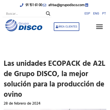
Ir
91 151 61 00
afrisa@grupodisco.com
al
contenido
ESP
ENG
PT
ÁREA CLIENTES
Las unidades ECOPACK de A2L
de Grupo DISCO, la mejor
solución para la producción de
ovino
28 de febrero de 2024