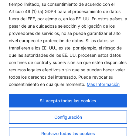
tiempo limitado, su consentimiento de acuerdo con el
Artículo 49 (1) (a) GDPR para el procesamiento de datos
Información
Legal
fuera del EEE, por ejemplo, en los EE. UU. En estos países, a
pesar de una cuidadosa selección y obligación de los
proveedores de servicios, no se puede garantizar el alto
Inicio
Aviso Legal
nivel europeo de protección de datos. Si los datos se
Empresa
Política de Privacidad
transfieren a los EE. UU., existe, por ejemplo, el riesgo de
Productos
Política de Cookies
que las autoridades de los EE. UU. procesen estos datos
Soluciones
Condiciones Generales
con fines de control y supervisión sin que estén disponibles
de Venta
Noticias
recursos legales efectivos o sin que se puedan hacer valer
Canal Denuncias
Delegaciones
todos los derechos del interesado. Puede revocar su
Contacto
consentimiento en cualquier momento.
Más Información
Servicio Técnico
Sí, acepto todas las cookies
L
Configuración
i
Rechazo todas las cookies