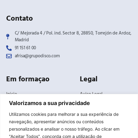
Contato
C/ Mejorada 4 / Pol. ind. Sector 8, 28850, Torrejón de Ardoz,
Madrid​
91 151 61 00
afrisa@grupodisco.com
Em formaçao
Legal
Inicio
Aviso Legal
O Negócio
Politica de Privacidade
Valorizamos a sua privacidade
Produtos
Politica de Cookies
Utilizamos cookies para melhorar a sua experiência de
Soluções
Termos e condições
navegação, apresentar anúncios ou conteúdos
gerais de venda
Noticias
personalizados e analisar o nosso tráfego. Ao clicar em
Canal de Denúncias
Delegações
"Aceitar Todos", concorda com a utilização de