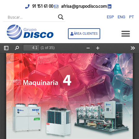
Ir
91 151 61 00
afrisa@grupodisco.com
al
contenido
ESP
ENG
PT
ÁREA CLIENTES