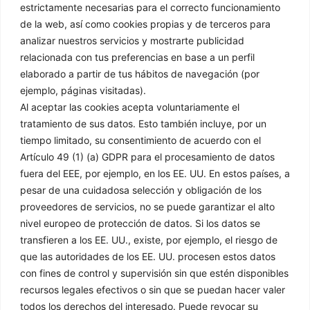
estrictamente necesarias para el correcto funcionamiento
de la web, así como cookies propias y de terceros para
Contacto
analizar nuestros servicios y mostrarte publicidad
relacionada con tus preferencias en base a un perfil
C/ Mejorada 4 / Pol. ind. Sector 8, 28850, Torrejón de Ardoz,
elaborado a partir de tus hábitos de navegación (por
Madrid​
ejemplo, páginas visitadas).
91 151 61 00
Al aceptar las cookies acepta voluntariamente el
tratamiento de sus datos. Esto también incluye, por un
afrisa@grupodisco.com
tiempo limitado, su consentimiento de acuerdo con el
Artículo 49 (1) (a) GDPR para el procesamiento de datos
Información
Legal
fuera del EEE, por ejemplo, en los EE. UU. En estos países, a
pesar de una cuidadosa selección y obligación de los
proveedores de servicios, no se puede garantizar el alto
Inicio
Aviso Legal
nivel europeo de protección de datos. Si los datos se
Empresa
Política de Privacidad
transfieren a los EE. UU., existe, por ejemplo, el riesgo de
Productos
Política de Cookies
que las autoridades de los EE. UU. procesen estos datos
Soluciones
Condiciones Generales
con fines de control y supervisión sin que estén disponibles
de Venta
Noticias
recursos legales efectivos o sin que se puedan hacer valer
Canal Denuncias
Delegaciones
todos los derechos del interesado. Puede revocar su