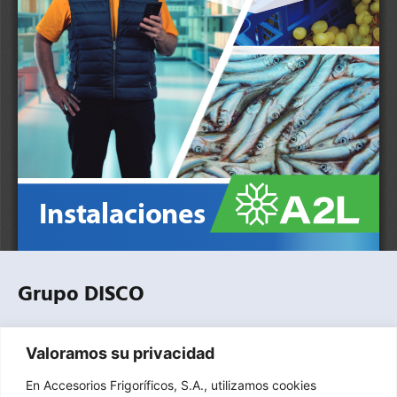
Grupo DISCO
Empresa especializada en la distribución profesional de
Valoramos su privacidad
equipos, componentes, herramientas y accesorios para
refrigeración comercial, industrial y climatización.
En Accesorios Frigoríficos, S.A., utilizamos cookies