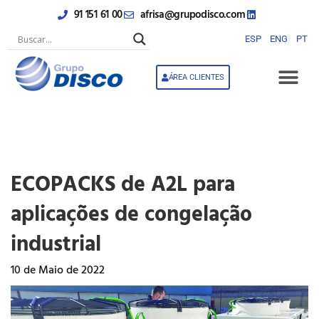
Skip
91 151 61 00
afrisa@grupodisco.com
to
content
ESP
ENG
PT
ÁREA CLIENTES
ECOPACKS de A2L para
aplicações de congelação
industrial
10 de Maio de 2022