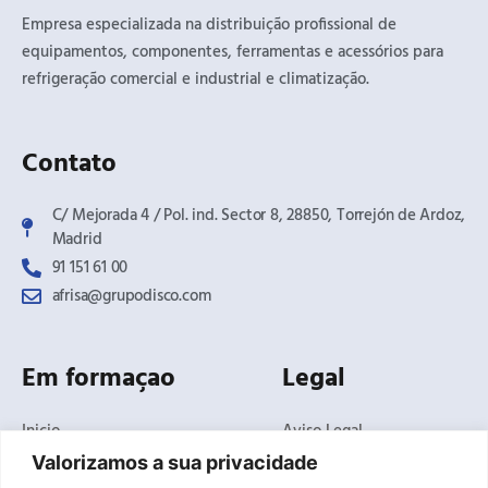
Empresa especializada na distribuição profissional de
equipamentos, componentes, ferramentas e acessórios para
refrigeração comercial e industrial e climatização.
Contato
C/ Mejorada 4 / Pol. ind. Sector 8, 28850, Torrejón de Ardoz,
Madrid​
91 151 61 00
afrisa@grupodisco.com
Em formaçao
Legal
Inicio
Aviso Legal
O Negócio
Politica de Privacidade
Valorizamos a sua privacidade
Produtos
Politica de Cookies