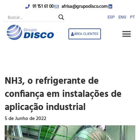
Skip
91 151 61 00
afrisa@grupodisco.com
to
content
ESP
ENG
PT
ÁREA CLIENTES
NH3, o refrigerante de
confiança em instalações de
aplicação industrial
5 de Junho de 2022