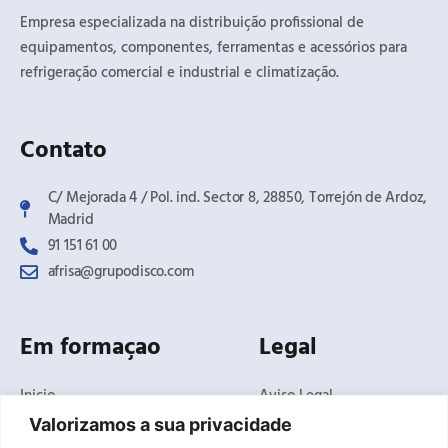
Empresa especializada na distribuição profissional de
equipamentos, componentes, ferramentas e acessórios para
refrigeração comercial e industrial e climatização.
Contato
C/ Mejorada 4 / Pol. ind. Sector 8, 28850, Torrejón de Ardoz,
Madrid​
91 151 61 00
afrisa@grupodisco.com
Em formaçao
Legal
Inicio
Aviso Legal
O Negócio
Politica de Privacidade
Valorizamos a sua privacidade
Produtos
Politica de Cookies