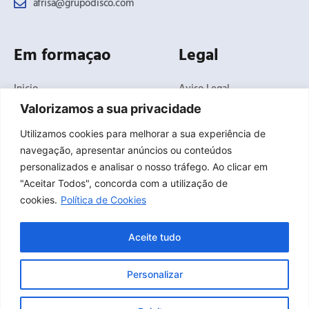
afrisa@grupodisco.com
Em formaçao
Legal
Inicio
Aviso Legal
O Negócio
Politica de Privacidade
Valorizamos a sua privacidade
Produtos
Politica de Cookies
Utilizamos cookies para melhorar a sua experiência de
Soluções
Termos e condições
navegação, apresentar anúncios ou conteúdos
gerais de venda
Noticias
personalizados e analisar o nosso tráfego. Ao clicar em
Canal de Denúncias
Delegações
"Aceitar Todos", concorda com a utilização de
Contato
cookies.
Política de Cookies
Serviço Técnico
Aceite tudo
L
Personalizar
i