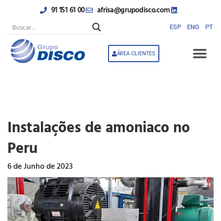
Skip
91 151 61 00
afrisa@grupodisco.com
to
content
ESP
ENG
PT
ÁREA CLIENTES
Instalações de amoniaco no
Peru
6 de Junho de 2023