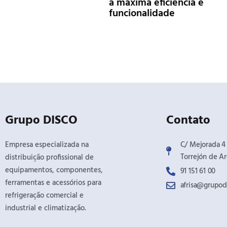
a máxima eficiência e
funcionalidade
Grupo DISCO
Contato
Empresa especializada na
C/ Mejorada 4 /
Torrejón de Ar
distribuição profissional de
equipamentos, componentes,
91 151 61 00
ferramentas e acessórios para
afrisa@grupod
refrigeração comercial e
industrial e climatização.