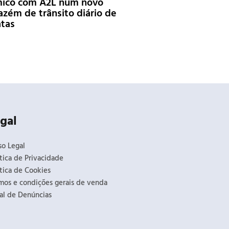
mico com A2L num novo
zém de trânsito diário de
tas
gal
so Legal
itica de Privacidade
itica de Cookies
mos e condições gerais de venda
al de Denúncias