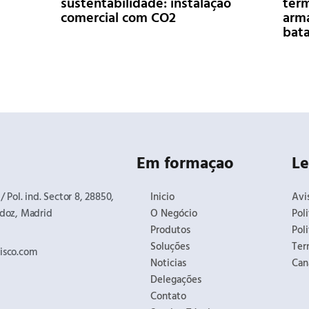
sustentabilidade: instalação
tér
comercial com CO2
arma
bata
Em formaçao
Le
 Pol. ind. Sector 8, 28850,
Inicio
Avi
doz, Madrid​
O Negócio
Pol
Produtos
Pol
Soluções
Ter
isco.com
Noticias
Can
Delegações
Contato