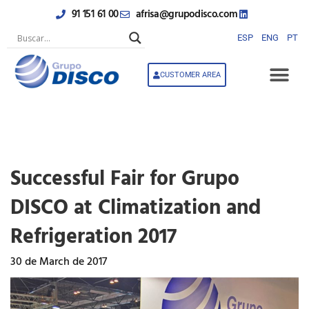
Skip
91 151 61 00
afrisa@grupodisco.com
to
content
ESP
ENG
PT
CUSTOMER AREA
Successful Fair for Grupo
DISCO at Climatization and
Refrigeration 2017
30 de March de 2017